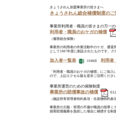
きょうされん加盟事業所の皆さまへ
きょうされん総合補償制度のご
事業所利用者・職員の皆さまの万一のケ
利用者・職員のおケガの補償
（傷害総合保険）
事業所の利用者の作業活動中のケガ、通退
として1987年度に創設されたものです。
加入者一覧表
利用者
104KB
「利用者・職員のおケガの補償」にご加入
ので、上記エクセル版を是非ご活用くださ
事業所運営のための保険制度
事業所の賠償事故の補償
61
（施設所有管理者特約条項・生産物特約条
事業所の欠陥・管理の不備や職員の指導ミ
損害賠償義務を負担した場合に補償する制